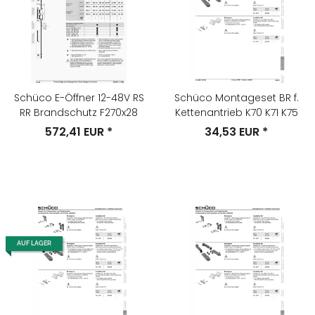
Schüco E-Öffner 12-48V RS
Schüco Montageset BR f.
RR Brandschutz F270x28
Kettenantrieb K70 K71 K75
572,41 EUR
*
34,53 EUR
*
AUF LAGER