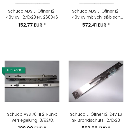
Schüco ADS E-Öffner 12-
Schüco ADS E-Öffner 12-
48V RS F270x28 Nr. 268346
48V RS mit Schließblech
F270x28
152,77 EUR
*
572,41 EUR
*
AUF LAGER
Schüco ASS 70.HI 2-Punkt
Schüco E-Öffner 12-24V LS
Verriegelung 18/92/8
SP Brandschutz F270x28
U300x24 mit Schließleiste