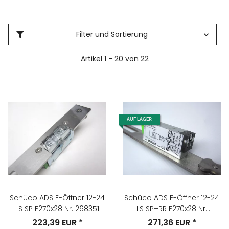
Filter und Sortierung
Artikel 1 - 20 von 22
AUF LAGER
Schüco ADS E-Öffner 12-24
Schüco ADS E-Öffner 12-24
LS SP F270x28 Nr. 268351
LS SP+RR F270x28 Nr.
268353
223,39 EUR
*
271,36 EUR
*