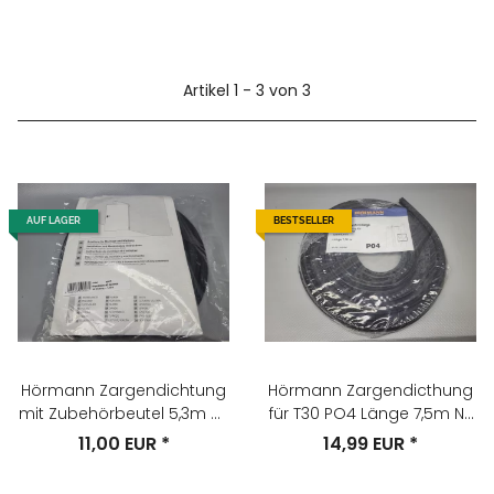
Artikel 1 - 3 von 3
AUF LAGER
BESTSELLER
Hörmann Zargendichtung
Hörmann Zargendicthung
mit Zubehörbeutel 5,3m Nr.
für T30 PO4 Länge 7,5m Nr.
690970
449854
11,00 EUR
*
14,99 EUR
*