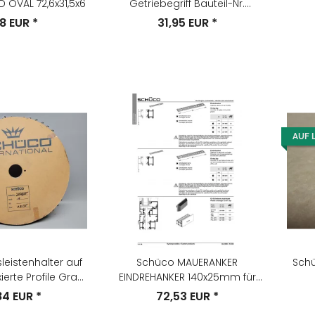
SELBSTKLEBEND OVAL 72,6x31,5x6
Getriebegriff Bauteil-Nr.
227546.01
M
58 EUR
*
31,95 EUR
*
AUF 
eistenhalter auf
Schüco MAUERANKER
Schü
xierte Profile Grau
EINDREHANKER 140x25mm für
Nr. 227655 1 VE=500
15mm NUT VE=50
84 EUR
*
72,53 EUR
*