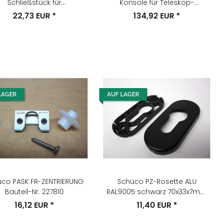
Schließstück für
Konsole für Teleskop-
ehrfachverriegelung
Spindelantrieb Nr.219077
22,73 EUR
*
134,92 EUR
*
LAGER
AUF LAGER
co PASK FR-ZENTRIERUNG
Schüco PZ-Rosette ALU
Bauteil-Nr. 227810
RAL9005 schwarz 70x33x7mm
Nr. 227652
16,12 EUR
*
11,40 EUR
*