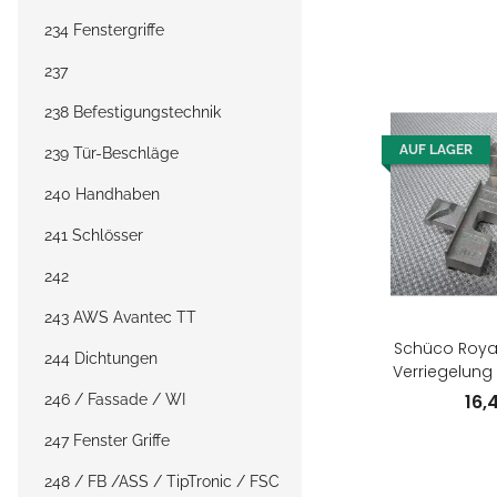
234 Fenstergriffe
237
238 Befestigungstechnik
AUF LAGER
239 Tür-Beschläge
240 Handhaben
241 Schlösser
242
243 AWS Avantec TT
Schüco Roya
244 Dichtungen
Verriegelung
16,
246 / Fassade / WI
247 Fenster Griffe
248 / FB /ASS / TipTronic / FSC