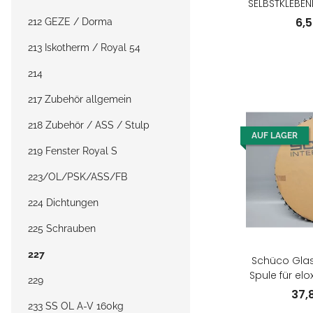
6,
212 GEZE / Dorma
213 Iskotherm / Royal 54
214
217 Zubehör allgemein
218 Zubehör / ASS / Stulp
AUF LAGER
219 Fenster Royal S
223/OL/PSK/ASS/FB
224 Dichtungen
225 Schrauben
227
Schüco Glasl
Spule für elo
229
37,
233 SS OL A-V 160kg