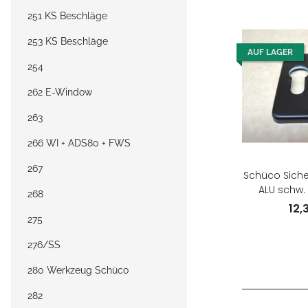
251 KS Beschläge
253 KS Beschläge
AUF LAGER
254
262 E-Window
263
266 WI + ADS80 + FWS
267
Schüco Siche
ALU schw.
268
74
12,
275
276/SS
280 Werkzeug Schüco
282