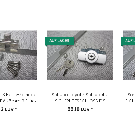
AUF LAGER
AUF 
l S Hebe-Schiebe
Schüco Royal S Schiebetür
Sch
 BA:25mm 2 Stück
SICHERHEITSSCHLOSS EV1
SICH
Schlüssel-Nr. 12123
42 EUR
*
55,18 EUR
*