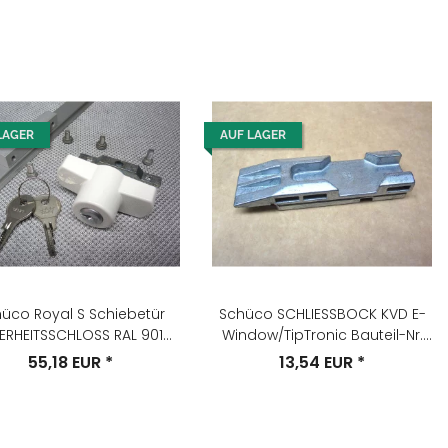
LAGER
AUF LAGER
üco Royal S Schiebetür
Schüco SCHLIESSBOCK KVD E-
ERHEITSSCHLOSS RAL 9010
Window/TipTronic Bauteil-Nr.
Schlüssel-Nr. 12123
227309
55,18 EUR
*
13,54 EUR
*