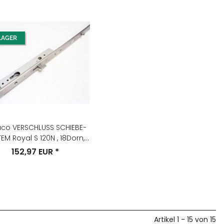
LAGER
co VERSCHLUSS SCHIEBE-
EM Royal S 120N , 18Dorn,
8Nuss Nr. 227190
152,97 EUR
*
Artikel 1 - 15 von 15