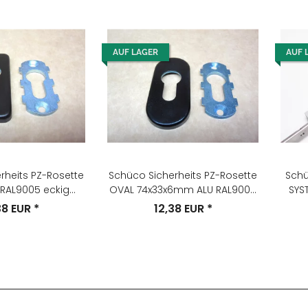
AUF LAGER
AUF 
rheits PZ-Rosette
Schüco Sicherheits PZ-Rosette
Schü
 RAL9005 eckig
OVAL 74x33x6mm ALU RAL9005
SYST
x33x7mm
schwarz
38 EUR
*
12,38 EUR
*