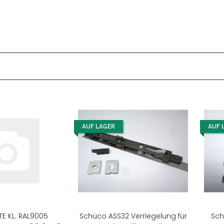
AUF LAGER
AUF 
E KL. RAL9005
Schüco ASS32 Verriegelung für
Sch