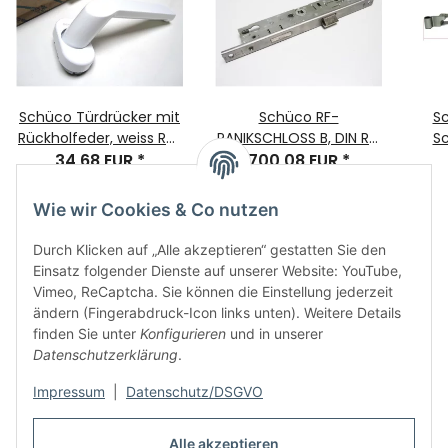
Schüco Türdrücker mit
Schüco RF-
Sc
Rückholfeder, weiss RAL
PANIKSCHLOSS B, DIN RS,
Sc
9016, 1 Stück, RT-LT
34,68 EUR
*
34/92/9 U320x24
700,08 EUR
*
Seri
10mm, Bohrabstand
N
50mm, Artikelnummer:
Wie wir Cookies & Co nutzen
210606
Durch Klicken auf „Alle akzeptieren“ gestatten Sie den
Einsatz folgender Dienste auf unserer Website: YouTube,
Vimeo, ReCaptcha. Sie können die Einstellung jederzeit
ändern (Fingerabdruck-Icon links unten). Weitere Details
finden Sie unter
Konfigurieren
und in unserer
Informationen
Datenschutzerklärung
.
Impressum
|
Datenschutz/DSGVO
Rechtliches
Alle akzeptieren
Links