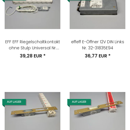
EFF EFF Riegelschaltkontakt
effeff E-Öffner 12V DIN Links
ohne Stulp Universal Nr.
Nr. 32-31835E94
875-10
39,28 EUR
*
36,77 EUR
*
AUF LAGER
AUF LAGER