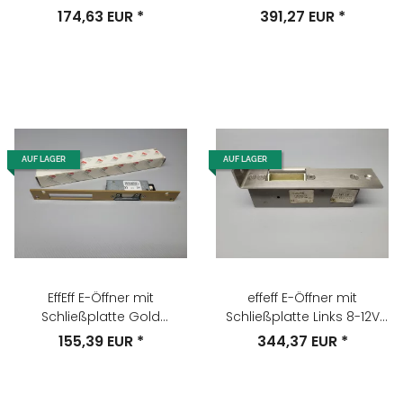
Nr.13805RR43435F91
Nr. 331U-11602F95
174,63 EUR
*
391,27 EUR
*
AUF LAGER
AUF LAGER
EffEff E-Öffner mit
effeff E-Öffner mit
Schließplatte Gold
Schließplatte Links 8-12V
Nr.3705RR-01001F91
Nr.141.13
155,39 EUR
*
344,37 EUR
*