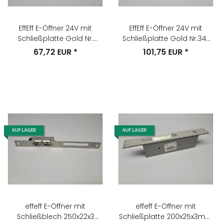
EffEff E-Öffner 24V mit
EffEff E-Öffner 24V mit
Schließplatte Gold Nr.
Schließplatte Gold Nr.34-
1705-82301F41
01001F91
67,72 EUR
*
101,75 EUR
*
AUF LAGER
AUF LAGER
effeff E-Öffner mit
effeff E-Öffner mit
Schließblech 250x22x3
Schließplatte 200x25x3mm