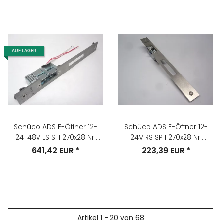
AUF LAGER
Schüco ADS E-Öffner 12-
Schüco ADS E-Öffner 12-
24-48V LS SI F270x28 Nr.
24V RS SP F270x28 Nr.
267539
268350
641,42 EUR
*
223,39 EUR
*
Artikel 1 - 20 von 68