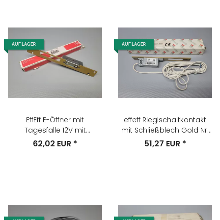
AUF LAGER
AUF LAGER
EffEff E-Öffner mit
effeff Rieglschaltkontakt
Tagesfalle 12V mit
mit Schließblech Gold Nr.
Schließplatte Gold Nr. 17E-
875HZL
62,02 EUR
*
51,27 EUR
*
R11