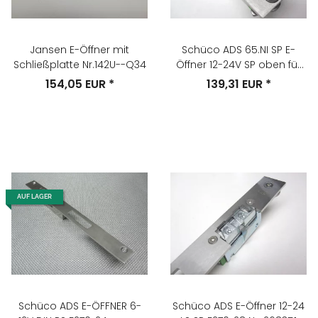
Jansen E-Öffner mit
Schüco ADS 65.NI SP E-
Schließplatte Nr.142U--Q34
Öffner 12-24V SP oben für
Rauschschutztüren F93x28
154,05 EUR
*
139,31 EUR
*
AUF LAGER
Schüco ADS E-ÖFFNER 6-
Schüco ADS E-Öffner 12-24