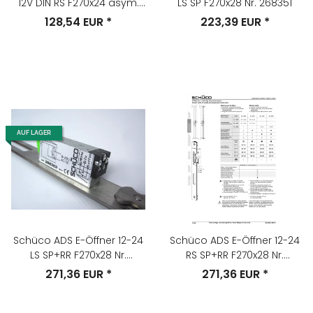
12V DIN RS F270x24 asym.
LS SP F270x28 Nr. 268351
Momentkontakt, Nr. 239461
128,54 EUR
*
223,39 EUR
*
AUF LAGER
Schüco ADS E-Öffner 12-24
Schüco ADS E-Öffner 12-24
LS SP+RR F270x28 Nr.
RS SP+RR F270x28 Nr.
268353
268352
271,36 EUR
*
271,36 EUR
*