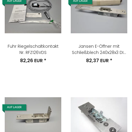
AUF LAGER
AUF LAGER
Fuhr Riegelschaltkontakt
Jansen E-Öffner mit
Nr. RFZ126VDS
Schließblech 240x28x3 DIN
Rechts Nr. 555.303
82,26 EUR
*
82,37 EUR
*
AUF LAGER