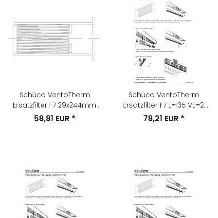
Schüco VentoTherm
Schüco VentoTherm
Ersatzfilter F7 29x244mm
Ersatzfilter F7 L=135 VE=2
VE=1 Teile-Nr. 286389
Teile-Nr. 220242
58,81 EUR
*
78,21 EUR
*