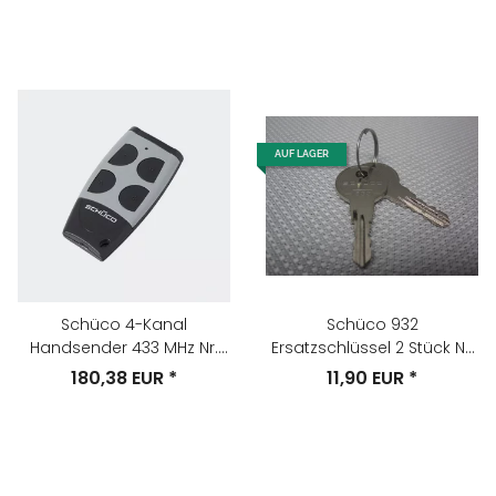
AUF LAGER
Schüco 4-Kanal
Schüco 932
Handsender 433 MHz Nr.
Ersatzschlüssel 2 Stück Nr.
242093
932
180,38 EUR
*
11,90 EUR
*