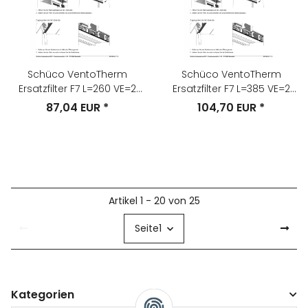
Schüco VentoTherm
Schüco VentoTherm
Ersatzfilter F7 L=260 VE=2
Ersatzfilter F7 L=385 VE=2
Teile-Nr. 220243
Teile-Nr. 220244
87,04 EUR
*
104,70 EUR
*
Artikel 1 - 20 von 25
Seite
1
Kategorien