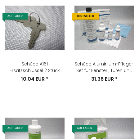
AUF LAGER
BESTSELLER
Schüco A161
Schüco Aluminium-Pflege-
Ersatzschlüssel 2 Stück
Set für Fenster , Türen und
Fassaden Nr.298672
10,04 EUR
*
31,36 EUR
*
AUF LAGER
AUF LAGER