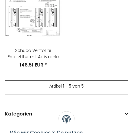
Schüco VentoLife
Ersatzfilter mit Aktivkohle
VE=1 Nr. 288987
148,51 EUR
*
Artikel 1 - 5 von 5
Kategorien
Wie wir Cookies & Co nutzen