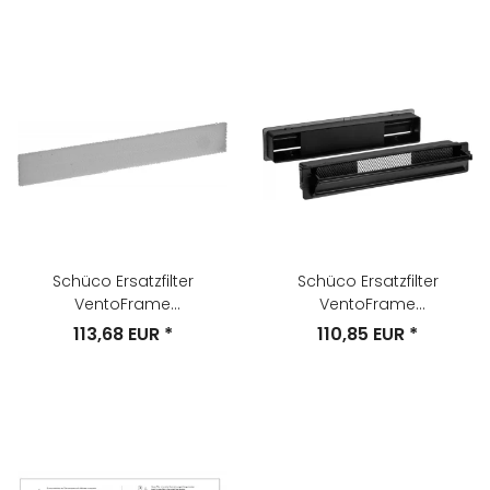
Schüco Ersatzfilter
Schüco Ersatzfilter
VentoFrame
VentoFrame
Filtervlies/Pollenfilter VE=10 ,
Kartuschenset (1x
113,68 EUR
*
110,85 EUR
*
240x33,5x5
Innenfilter + 1x Aussenfilter)