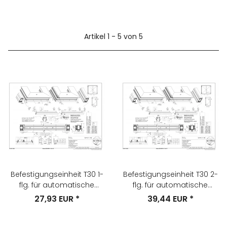
Artikel 1 - 5 von 5
Befestigungseinheit T30 1-
Befestigungseinheit T30 2-
flg. für automatische
flg. für automatische
Türabdichtung Nr. 266xxx
Türabdichtung Nr. 266xxx
27,93 EUR
*
39,44 EUR
*