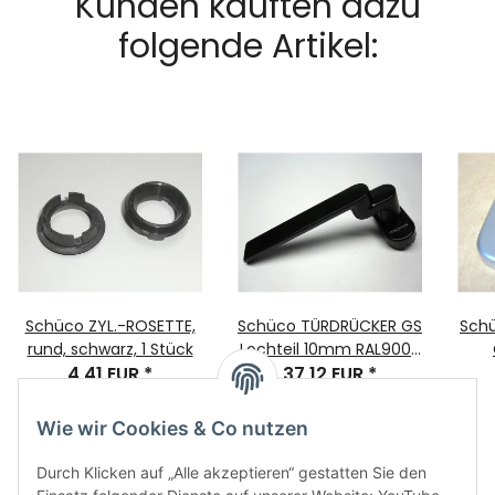
Kunden kauften dazu
folgende Artikel:
Schüco ZYL.-ROSETTE,
Schüco TÜRDRÜCKER GS
Schü
rund, schwarz, 1 Stück
Lochteil 10mm RAL9005
4,41 EUR
*
37,12 EUR
Nr. 240157
*
Rosette:70x32,5x14
Wie wir Cookies & Co nutzen
Durch Klicken auf „Alle akzeptieren“ gestatten Sie den