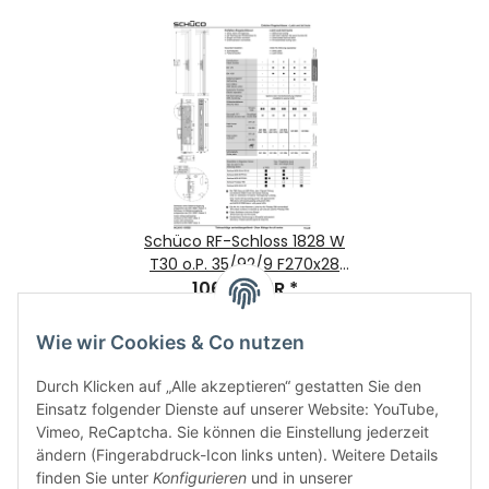
Schüco RF-Schloss 1828 W
T30 o.P. 35/92/9 F270x28
106,42 EUR
Nr. 241896
*
Wie wir Cookies & Co nutzen
Durch Klicken auf „Alle akzeptieren“ gestatten Sie den
Einsatz folgender Dienste auf unserer Website: YouTube,
Vimeo, ReCaptcha. Sie können die Einstellung jederzeit
ändern (Fingerabdruck-Icon links unten). Weitere Details
finden Sie unter
Konfigurieren
und in unserer
Informationen