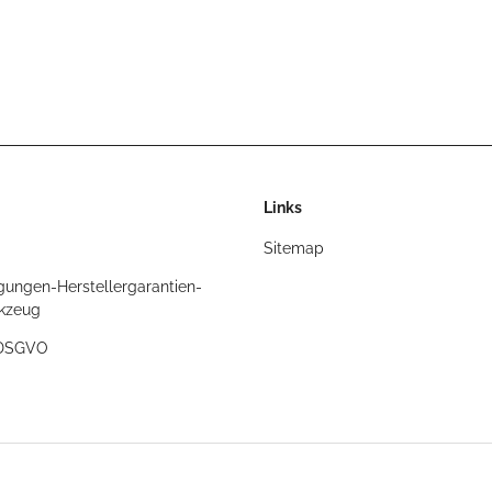
Links
Sitemap
gungen-Herstellergarantien-
rkzeug
/DSGVO
t