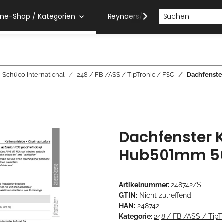
ine-Shop / Kategorien
Reynaers/Sobinco Verarbeiter
Schüco International
248 / FB /ASS / TipTronic / FSC
Dachfenste
Dachfenster 
Hub501mm 50
Artikelnummer:
248742/S
GTIN:
Nicht zutreffend
HAN:
248742
Kategorie:
248 / FB /ASS / TipT