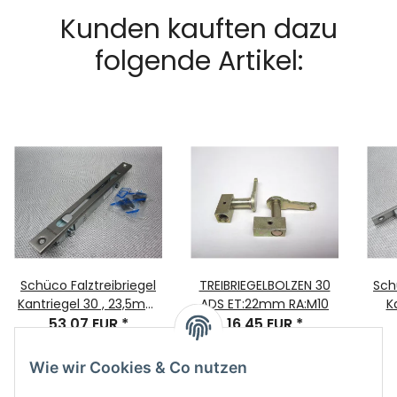
Kunden kauften dazu
folgende Artikel:
Schüco Falztreibriegel
TREIBRIEGELBOLZEN 30
Schüco Fal
Kantriegel 30 , 23,5mm
ADS ET:22mm RA:M10
K
Dorn U250x24 Nr. 209135
53,07 EUR
*
16,45 EUR
*
U280
Wie wir Cookies & Co nutzen