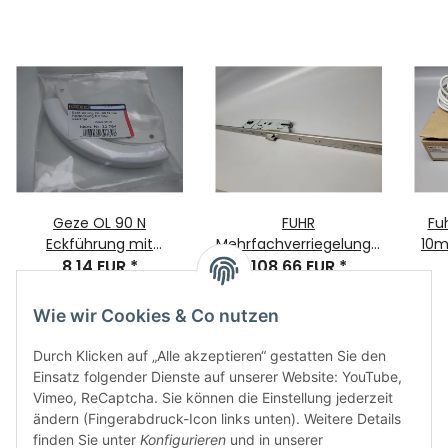
Geze OL 90 N
FUHR
Fu
Eckführung mit
Mehrfachverriegelung E
10m
Abdeckung f. flex.
8,14 EUR
*
34/92/9 U-Stulp
108,66 EUR
*
Gestänge,weiß 9016
1770x24x6mm
Wie wir Cookies & Co nutzen
Durch Klicken auf „Alle akzeptieren“ gestatten Sie den
Einsatz folgender Dienste auf unserer Website: YouTube,
Vimeo, ReCaptcha. Sie können die Einstellung jederzeit
ändern (Fingerabdruck-Icon links unten). Weitere Details
finden Sie unter
Konfigurieren
und in unserer
Informationen