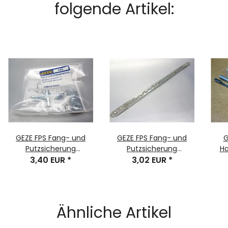
folgende Artikel:
GEZE FPS Fang- und
GEZE FPS Fang- und
G
Putzsicherung
Putzsicherung
Ha
Befestigungsplatten
3,40 EUR
*
Fangschere Putzschere
3,02 EUR
*
sch
LM-Fenster Nr. 30252
Größe 3 Nr. 30251
Ähnliche Artikel