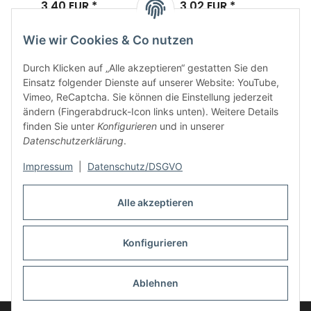
Befestigungsplatten
3,40 EUR
*
Fangschere Putzschere
3,02 EUR
*
Fang
LM-Fenster Nr. 30252
Größe 3 Nr. 30251
Wie wir Cookies & Co nutzen
Durch Klicken auf „Alle akzeptieren“ gestatten Sie den
Einsatz folgender Dienste auf unserer Website: YouTube,
Vimeo, ReCaptcha. Sie können die Einstellung jederzeit
ändern (Fingerabdruck-Icon links unten). Weitere Details
finden Sie unter
Konfigurieren
und in unserer
Informationen
Datenschutzerklärung
.
Impressum
|
Datenschutz/DSGVO
Rechtliches
Alle akzeptieren
Links
Konfigurieren
Vertrag widerrufen
Ablehnen
* Alle Preise inkl. gesetzlicher USt., zzgl.
Versand