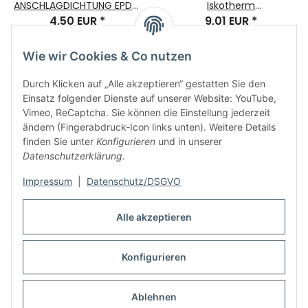
ANSCHLAGDICHTUNG EPDM
Iskotherm
4,50 EUR
schwarz
*
Türabschlussprofil aus
9,01 EUR
*
EPDM Nr. 204285
Wie wir Cookies & Co nutzen
Durch Klicken auf „Alle akzeptieren“ gestatten Sie den
Einsatz folgender Dienste auf unserer Website: YouTube,
Vimeo, ReCaptcha. Sie können die Einstellung jederzeit
ändern (Fingerabdruck-Icon links unten). Weitere Details
finden Sie unter
Konfigurieren
und in unserer
Informationen
Datenschutzerklärung
.
Rechtliches
Impressum
|
Datenschutz/DSGVO
Alle akzeptieren
Links
Konfigurieren
Vertrag widerrufen
* Alle Preise inkl. gesetzlicher USt., zzgl.
Versand
Ablehnen