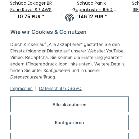
Schüco Ecklager BR
Schüco Panik-
Sc
Serie Royal S / AWS
Gegenkasten 1990,
RIE
BROA DIN Links Bauteilnr.
10,75 EUR
*
38Dorn 9Nuss RA:M6
146,12 EUR
*
Ba
219845
F270x28 für SVP-
Schloss Serie18
Wie wir Cookies & Co nutzen
Durch Klicken auf „Alle akzeptieren“ gestatten Sie den
Einsatz folgender Dienste auf unserer Website: YouTube,
Vimeo, ReCaptcha. Sie können die Einstellung jederzeit
ändern (Fingerabdruck-Icon links unten). Weitere Details
finden Sie unter
Konfigurieren
und in unserer
Informationen
Datenschutzerklärung
.
Impressum
|
Datenschutz/DSGVO
Rechtliches
Alle akzeptieren
Links
Konfigurieren
Vertrag widerrufen