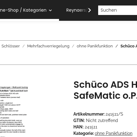
ine-Shop / Kategorien
Reynaers/Sobinco Verarbeiter
Schlösser
Mehrfachverriegelung
ohne Panikfunktion
Schüco 
Schüco ADS 
SafeMatic o.P
Artikelnummer:
241511/S
GTIN:
Nicht zutreffend
HAN:
241511
Kategorie:
ohne Panikfunktion