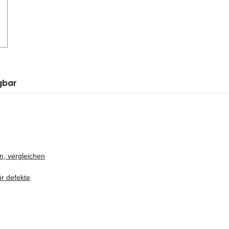
gbar
n, vergleichen
ür defekte