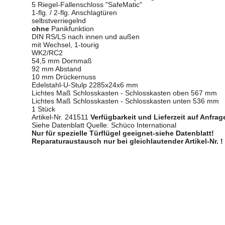
5 Riegel-Fallenschloss "SafeMatic"
1-flg. / 2-flg. Anschlagtüren
selbstverriegelnd
ohne
Panikfunktion
DIN RS/LS nach innen und außen
mit Wechsel, 1-tourig
WK2/RC2
54,5 mm Dornmaß
92 mm Abstand
10 mm Drückernuss
Edelstahl-U-Stulp 2285x24x6 mm
Lichtes Maß Schlosskasten - Schlosskasten oben 567 mm
Lichtes Maß Schlosskasten - Schlosskasten unten 536 mm
1 Stück
Artikel-Nr. 241511
Verfügbarkeit und Lieferzeit auf Anfrag
Siehe Datenblatt Quelle: Schüco International
Nur für spezielle Türflügel geeignet-siehe Datenblatt!
Reparaturaustausch nur bei gleichlautender Artikel-Nr. !