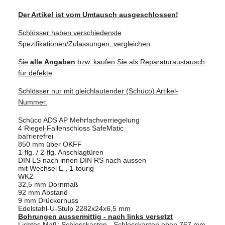
Der Artikel ist vom Umtausch ausgeschlossen!
Schlösser haben verschiedenste
Spezifikationen/Zulassungen, vergleichen
Sie
alle
Angaben
bzw. kaufen Sie als Reparaturaustausch
für defekte
Schlösser nur mit gleichlautender (Schüco) Artikel-
Nummer.
Schüco ADS AP Mehrfachverriegelung
4 Riegel-Fallenschloss SafeMatic
barrierefrei
850 mm über OKFF
1-flg. / 2-flg. Anschlagtüren
DIN LS nach innen DIN RS nach aussen
mit Wechsel E , 1-tourig
WK2
32,5 mm Dornmaß
92 mm Abstand
9 mm Drückernuss
Edelstahl-U-Stulp 2282x24x6,5 mm
Bohrungen aussermittig - nach links versetzt
Lichtes Maß: Schlosskasten - Schlosskasten oben 767 mm