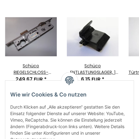
Schüco
Schüco
RIEGELSCHLOSS-
ENTLASTUNGSLAGER, 1
Türtre
ROLLFALLE, Nr. 211162 ,
249,67 EUR
*
Stück, Bauteilnummer
6,15 EUR
*
28Dorn U245x24x6
218051
KABA-ZYL.
Wie wir Cookies & Co nutzen
Durch Klicken auf „Alle akzeptieren“ gestatten Sie den
Einsatz folgender Dienste auf unserer Website: YouTube,
Vimeo, ReCaptcha. Sie können die Einstellung jederzeit
ändern (Fingerabdruck-Icon links unten). Weitere Details
finden Sie unter
Konfigurieren
und in unserer
Informationen