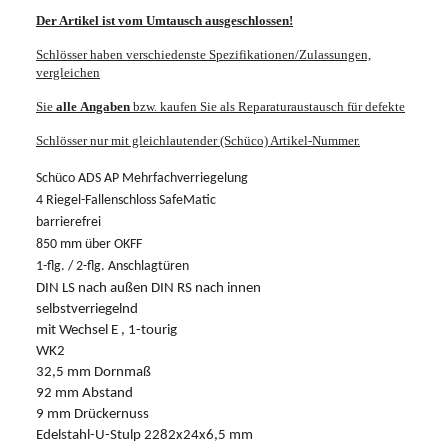
Der Artikel ist vom Umtausch ausgeschlossen!
Schlösser haben verschiedenste Spezifikationen/Zulassungen,
vergleichen
Sie
alle
Angaben
bzw. kaufen Sie als Reparaturaustausch für defekte
Schlösser nur mit gleichlautender (Schüco) Artikel-Nummer.
Schüco ADS AP Mehrfachverriegelung
4 Riegel-Fallenschloss SafeMatic
barrierefrei
850 mm über OKFF
1-flg. / 2-flg. Anschlagtüren
DIN LS nach außen DIN RS nach innen
selbstverriegelnd
mit Wechsel E , 1-tourig
WK2
32,5 mm Dornmaß
92 mm Abstand
9 mm Drückernuss
Edelstahl-U-Stulp 2282x24x6,5 mm