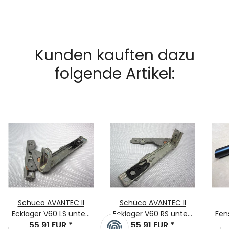
Kunden kauften dazu
folgende Artikel:
Schüco AVANTEC II
Schüco AVANTEC II
Ecklager V60 LS unten
Ecklager V60 RS unten
Fens
DREH Bauteil-Nr. 275239
55,91 EUR
*
DREH Bauteil-Nr. 275240
55,91 EUR
*