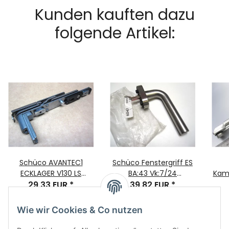
Kunden kauften dazu
folgende Artikel:
Schüco AVANTEC1
Schüco Fenstergriff ES
ECKLAGER V130 LS
BA:43 Vk:7/24
Kam
Bauteil-Nr. 243007 VE=1
29,33 EUR
*
Rosette:70x32,5x14 Nr.
39,82 EUR
*
A ,
214754
Wie wir Cookies & Co nutzen