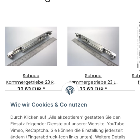
Schüco
Schüco
Sch
Kammergetriebe 23 RS
Kammergetriebe 23 LS
f
A, Artikelnummer:
32,63 EUR
*
A, Artikelnummer:
32,63 EUR
*
243034/223286/275036
243033/223285/275035
Wie wir Cookies & Co nutzen
Durch Klicken auf „Alle akzeptieren“ gestatten Sie den
Einsatz folgender Dienste auf unserer Website: YouTube,
Vimeo, ReCaptcha. Sie können die Einstellung jederzeit
ändern (Fingerabdruck-Icon links unten). Weitere Details