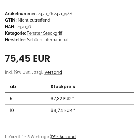
Artikelnummer:
247036+247134/S
GTIN:
Nicht zutreffend
HAN:
247036
Kategorie:
Fenster Steckgriff
Hersteller:
Schüco International
75,45 EUR
inkl. 19% USt. , zzgl.
Versand
ab
Stückpreis
5
67,32 EUR
*
10
64,74 EUR
*
Lieferzeit:
1 - 3 Werktage
(DE - Ausland