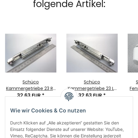
folgende Artikel:
Schüco
Schüco
Kammergetriebe 23 RS
Kammergetriebe 23 LS
Fens
A, Artikelnummer:
32,63 EUR
*
A, Artikelnummer:
32,63 EUR
*
VK:
243034/223286/275036
243033/223285/275035
Wie wir Cookies & Co nutzen
Durch Klicken auf „Alle akzeptieren“ gestatten Sie den
Einsatz folgender Dienste auf unserer Website: YouTube,
Vimeo, ReCaptcha. Sie können die Einstellung jederzeit