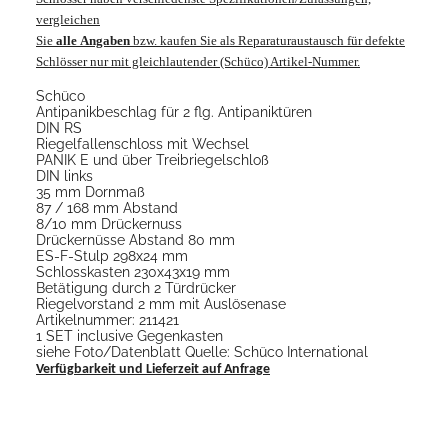
vergleichen
Sie
alle
Angaben
bzw. kaufen Sie als Reparaturaustausch für defekte
Schlösser nur mit gleichlautender (Schüco) Artikel-Nummer.
Schüco
Antipanikbeschlag für 2 flg. Antipaniktüren
DIN RS
Riegelfallenschloss mit Wechsel
PANIK E und über Treibriegelschloß
DIN links
35 mm Dornmaß
87 / 168 mm Abstand
8/10 mm Drückernuss
Drückernüsse Abstand 80 mm
ES-F-Stulp 298x24 mm
Schlosskasten 230x43x19 mm
Betätigung durch 2 Türdrücker
Riegelvorstand 2 mm mit Auslösenase
Artikelnummer: 211421
1 SET inclusive Gegenkasten
siehe Foto/Datenblatt Quelle: Schüco International
Verfügbarkeit und Lieferzeit auf Anfrage