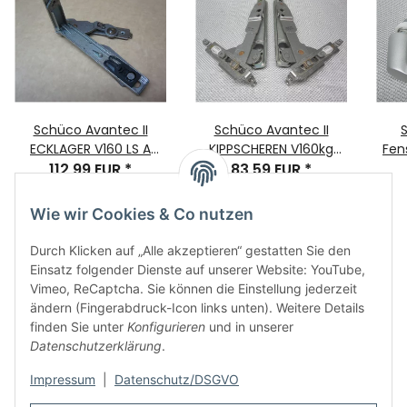
Schüco Avantec II
Schüco Avantec II
ECKLAGER V160 LS A
KIPPSCHEREN V160kg
Fens
Bauteil-Nr. 275173 B=28
112,99 EUR
*
VE=1L2752375/1R275376
83,59 EUR
*
A
L=170
Wie wir Cookies & Co nutzen
Durch Klicken auf „Alle akzeptieren“ gestatten Sie den
Einsatz folgender Dienste auf unserer Website: YouTube,
Vimeo, ReCaptcha. Sie können die Einstellung jederzeit
ändern (Fingerabdruck-Icon links unten). Weitere Details
finden Sie unter
Konfigurieren
und in unserer
Informationen
Datenschutzerklärung
.
Impressum
|
Datenschutz/DSGVO
Rechtliches