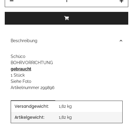
Beschreibung
Schüco
BOHRVORRICHTUNG
gebraucht
1 Stück
Siehe Foto
Artikelnummer 299896
Versandgewicht:
Produkteigenschaft
Wert
1,82 kg
Artikelgewicht:
1,82
kg