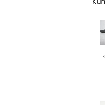
Kun
K
CO
S