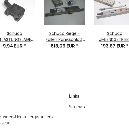
Schüco
Schüco Riegel-
Schüco
TLASTUNGSLAGER,
Fallen Panikschloß,
UMLENKGETRIEB
. 207934, 1 Stück
9,94 EUR
*
618,09 EUR
Fkt. E, LS,
*
1898 , DIN RS/LS
193,87 EUR
*
88/167Abstand,
35Dorn,
34/10
28x295Stulp, 9Nu
Nr. 211582
Links
Sitemap
gungen-Herstellergarantien-
rkzeug