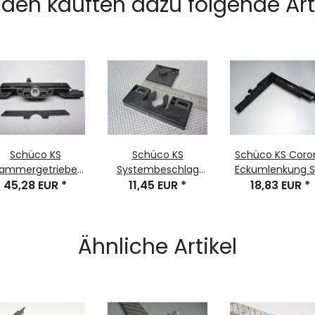
den kauften dazu folgende Arti
Schüco KS
Schüco KS
Schüco KS Coro
ammergetriebe
Systembeschlag
Eckumlenkung SB
RONA AS60 CT70
45,28 EUR
*
VarioTec Balkontür-
11,45 EUR
*
Kunststoff schwa
18,83 EUR
*
I82 mit FBS 1998-
Schnäpper Kunstoff
Bauteil-Nr. 253378
2003 Nr. 287904
schwarz
Stück
Ähnliche Artikel