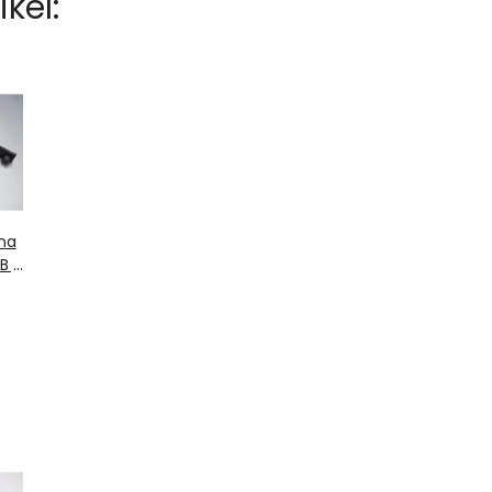
kel:
na
 ,
rz,
 , 1