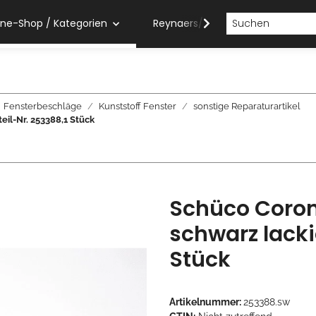
ine-Shop / Kategorien
Reynaers/Sobinco Verarbeiter
Fensterbeschläge
Kunststoff Fenster
sonstige Reparaturartikel
il-Nr. 253388,1 Stück
Schüco Coro
schwarz lacki
Stück
Artikelnummer:
253388.sw