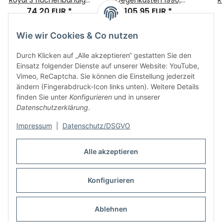
Fenster EV1 für Getriebe
74,20 EUR
*
35Dorn RA:M6 F270x24
105,95 EUR
*
2
223095
Fallenaufnahme:B=14mm
Wie wir Cookies & Co nutzen
Durch Klicken auf „Alle akzeptieren“ gestatten Sie den
Einsatz folgender Dienste auf unserer Website: YouTube,
Vimeo, ReCaptcha. Sie können die Einstellung jederzeit
ändern (Fingerabdruck-Icon links unten). Weitere Details
finden Sie unter
Konfigurieren
und in unserer
Informationen
Datenschutzerklärung
.
Impressum
|
Datenschutz/DSGVO
Rechtliches
Alle akzeptieren
Links
Konfigurieren
Vertrag widerrufen
Ablehnen
* Alle Preise inkl. gesetzlicher USt., zzgl.
Versand