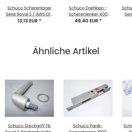
Schüco Scherenlager
Schüco Drehkipp -
Schü
Serie Royal S / AWS DIN
Scherenlenker 400
Ser
RS EV1 Nr. 219946
13,13 EUR
*
Serie Royal S EV1 DIN LS
49,40 EUR
*
DIN 
243376 1 Stück
Nr. 219757 1 Stück
Ähnliche Artikel
Schüco Steckgriff Fb
Schüco Panik-
Sch
Royal S flächenbündige
Gegenkasten 1990,
R