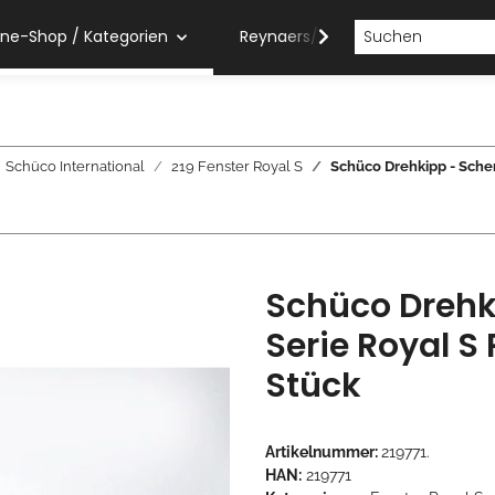
ine-Shop / Kategorien
Reynaers/Sobinco Verarbeiter
Schüco International
219 Fenster Royal S
Schüco Drehkipp - Scher
Schüco Drehk
Serie Royal S 
Stück
Artikelnummer:
219771.
HAN:
219771