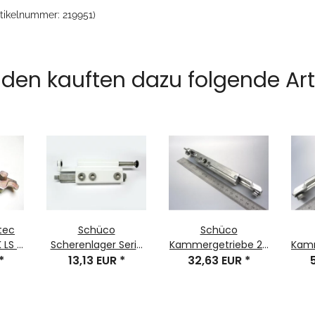
rtikelnummer: 219951)
den kauften dazu folgende Arti
tec
Schüco
Schüco
 LS A
Scherenlager Serie
Kammergetriebe 23
Kamm
3023
*
Royal S / AWS DIN RS
13,13 EUR
*
LS A, Artikelnummer:
32,63 EUR
*
RS A , Bauteil-Nr
RAL 9016 Nr. 219952
243033/223285/275035
243382 1 Stück