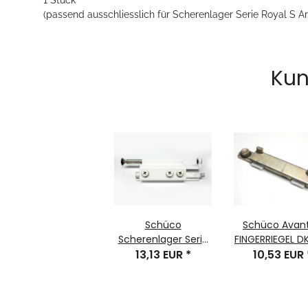
(passend ausschliesslich für Scherenlager Serie Royal S A
Kun
Schüco
Schüco Avan
Scherenlager Serie
FINGERRIEGEL DK
Royal S / AWS DIN LS
13,13 EUR
*
Bauteil-Nr. 24
10,53 EUR
RAL 9016 Nr. 219951
243381 1 Stück