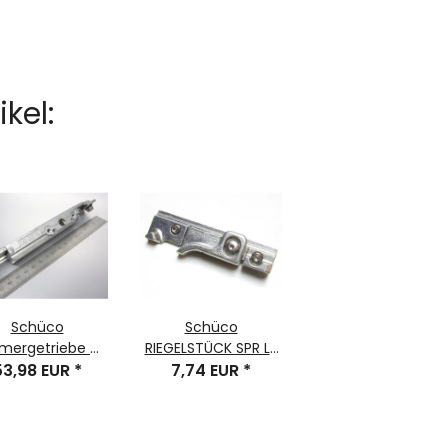
kel:
Schüco
Schüco
ergetriebe 43
RIEGELSTÜCK SPR LS
.
53,98 EUR
*
A, 1 Stück, Nr.
7,74 EUR
*
243038
243049