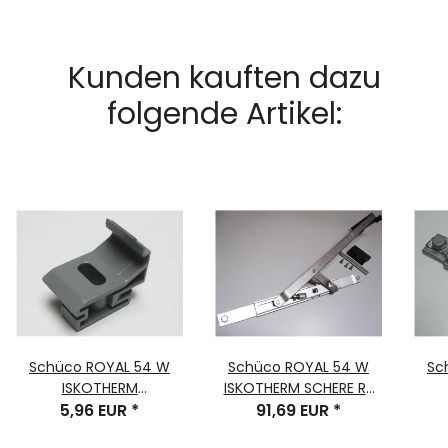
Kunden kauften dazu
folgende Artikel:
Schüco ROYAL 54 W
Schüco ROYAL 54 W
Sc
ISKOTHERM
ISKOTHERM SCHERE RS
ENTLASTUNGSLAGER
5,96 EUR
*
40CM BRONZE 90kg
91,69 EUR
*
FINGE
Bauteil-Nr. 207619, 1