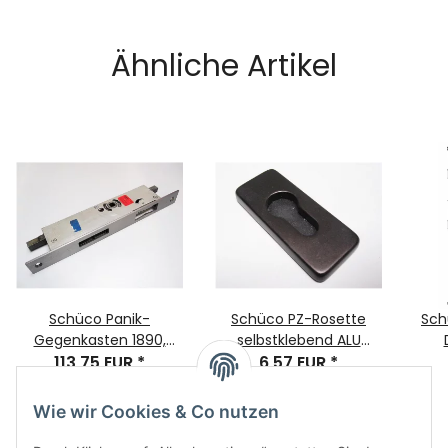
Stück
Ähnliche Artikel
Schüco Panik-
Schüco PZ-Rosette
Sch
Gegenkasten 1890,
selbstklebend ALU
38Dorn, 9Nuss, RA:M8
113,75 EUR
*
bronze elox. eckig
6,57 EUR
*
F24
F270x28x3, Nr. 211457
72,6x31,5x7mm
Wie wir Cookies & Co nutzen