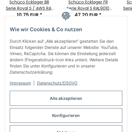
Schüco Ecklager BR
Schüco Ecklager FR
Sc
Serie Royal S / AWS RAL
Serie Royal S RAL9010
Seri
9010 DIN Rechts
10,75 EUR
*
DIN Links Bauteilnr.
47,20 EUR
*
9010
Bauteilnr. 219846
219929
Wie wir Cookies & Co nutzen
Durch Klicken auf „Alle akzeptieren“ gestatten Sie den
Einsatz folgender Dienste auf unserer Website: YouTube,
Vimeo, ReCaptcha. Sie können die Einstellung jederzeit
ändern (Fingerabdruck-Icon links unten). Weitere Details
finden Sie unter
Konfigurieren
und in unserer
Informationen
Datenschutzerklärung
.
Impressum
|
Datenschutz/DSGVO
Rechtliches
Alle akzeptieren
Links
Konfigurieren
Vertrag widerrufen