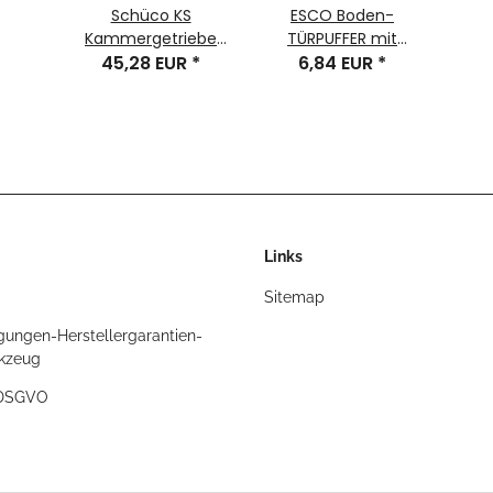
Schüco KS
ESCO Boden-
Kammergetriebe
TÜRPUFFER mit
CORONA AS60 CT70
45,28 EUR
*
Dübel u. Schraube
6,84 EUR
*
SI82 mit FBS 1998-
NIRO, 65x46x18mm,
2003 Nr. 287904
Nr. 44-265683
Links
Sitemap
gungen-Herstellergarantien-
rkzeug
/DSGVO