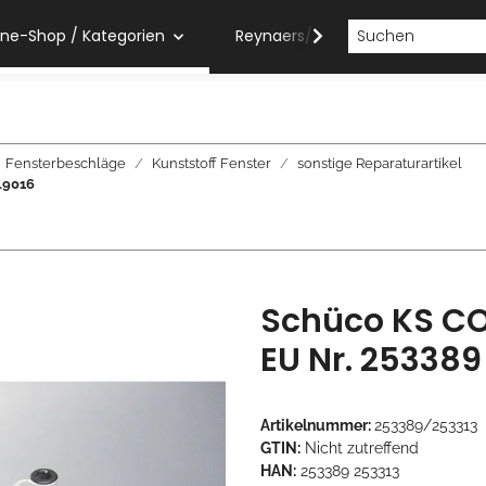
ine-Shop / Kategorien
Reynaers/Sobinco Verarbeiter
Fensterbeschläge
Kunststoff Fenster
sonstige Reparaturartikel
L9016
Schüco KS C
EU Nr. 253389
Artikelnummer:
253389/253313
GTIN:
Nicht zutreffend
HAN:
253389 253313