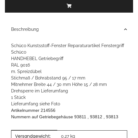
Beschreibung
Schüco Kunstsstoff-Fenster Reparaturartikel Fenstergriff
Schüco
HANDHEBEL Getriebegriff
RAL 9016
m. Spreizdübel
Stichmaß / Bohrabstand 95 / 17 mm
Mitnehmer Breite 44 / 30 mm Höhe 15 / 28 mm
Drehsperre im Lieferumfang
1 Stück
Lieferumfang siehe Foto
Artikelnummer 214556
Nummern auf Getriebegehäuse 93811 , 93812 , 93813
Versandgewicht:
Produkteigenschaft
Wert
0,27 kg