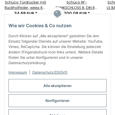
Schüco Türdrücker mit
Schüco RF-
Sch
Rückholfeder, weiss RAL
PANIKSCHLOSS B, DIN RS,
LS B
9016, 1 Stück, RT-LT
34,68 EUR
*
34/92/9 U320x24
700,08 EUR
*
BA:3
10mm, Bohrabstand
50mm, Artikelnummer:
Wie wir Cookies & Co nutzen
210606
Durch Klicken auf „Alle akzeptieren“ gestatten Sie den
Einsatz folgender Dienste auf unserer Website: YouTube,
Vimeo, ReCaptcha. Sie können die Einstellung jederzeit
ändern (Fingerabdruck-Icon links unten). Weitere Details
finden Sie unter
Konfigurieren
und in unserer
Informationen
Datenschutzerklärung
.
Impressum
|
Datenschutz/DSGVO
Rechtliches
Alle akzeptieren
Links
Konfigurieren
Vertrag widerrufen