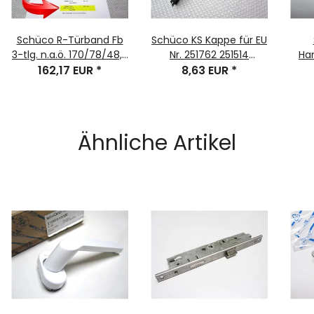
Schüco R-Türband Fb
Schüco KS Kappe für EU
3-tlg. n.a.ö. 170/78/48,5
Nr. 251762 251514
Han
ALU CO 2.GEN.
162,17 EUR
*
Bauteil-Nr. 251432.02
8,63 EUR
*
VK
R
Ähnliche Artikel