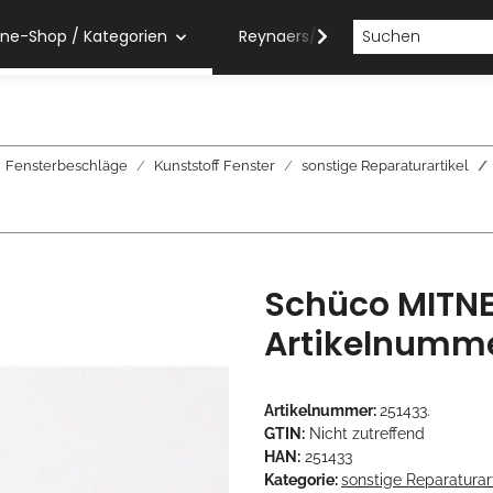
ine-Shop / Kategorien
Reynaers/Sobinco Verarbeiter
Fensterbeschläge
Kunststoff Fenster
sonstige Reparaturartikel
Schüco MITNE
Artikelnumme
Artikelnummer:
251433.
GTIN:
Nicht zutreffend
HAN:
251433
Kategorie:
sonstige Reparaturart