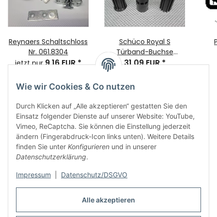
Reynaers Schaltschloss
Schüco Royal S
Nr. 061.8304
Türband-Buchse
9,16 EUR
*
Reparatur-Set 3-teilig
31,09 EUR
*
AN
jetzt nur
A-TB 1.GEN
Flüg
Wie wir Cookies & Co nutzen
Durch Klicken auf „Alle akzeptieren“ gestatten Sie den
Einsatz folgender Dienste auf unserer Website: YouTube,
Vimeo, ReCaptcha. Sie können die Einstellung jederzeit
ändern (Fingerabdruck-Icon links unten). Weitere Details
finden Sie unter
Konfigurieren
und in unserer
Informationen
Datenschutzerklärung
.
Impressum
|
Datenschutz/DSGVO
Rechtliches
Alle akzeptieren
Links