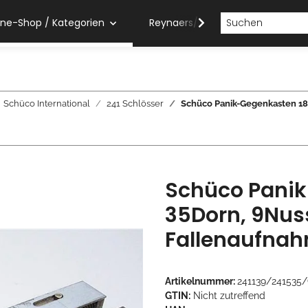
ine-Shop / Kategorien
Reynaers/Sobinco Verarbeiter
Schüco International
241 Schlösser
Schüco Panik-Gegenkasten 1
Schüco Panik
35Dorn, 9Nus
Fallenaufna
Artikelnummer:
241139/241535
GTIN:
Nicht zutreffend