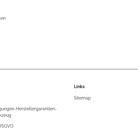
ten
Links
Sitemap
gungen-Herstellergarantien-
rkzeug
/DSGVO