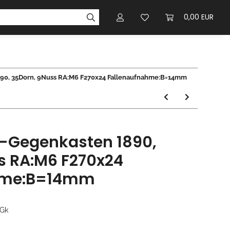
0,00 EUR
890, 35Dorn, 9Nuss RA:M6 F270x24 Fallenaufnahme:B=14mm
-Gegenkasten 1890,
s RA:M6 F270x24
hme:B=14mm
/Gk