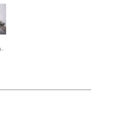
G
30
65