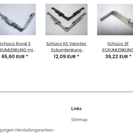
Schüco Royal S
Schüco KS Variotec
Schüco SF
KUMLENKUNG mit
Eckumlenkung
ECKUMLENKUN
perre, 1 Stück, Nr.
65,60 EUR
*
Standard, Dreh-
12,09 EUR
*
Bauteil-Nr. 2135
39,22 EUR
*
219695
Kipp-Fenster ,
219152 Royal S 
silberfarbig
Links
Sitemap
gungen-Herstellergarantien-