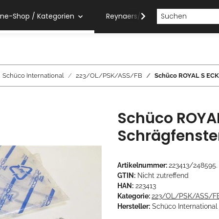
ine-Shop / Kategorien
Reynaers/Sobinco Verarbeiter
Schüco International
223/OL/PSK/ASS/FB
Schüco ROYAL S ECK
Schüco ROYA
Schrägfenster
Artikelnummer:
223413/248595.
GTIN:
Nicht zutreffend
HAN:
223413
Kategorie:
223/OL/PSK/ASS/F
Hersteller:
Schüco International