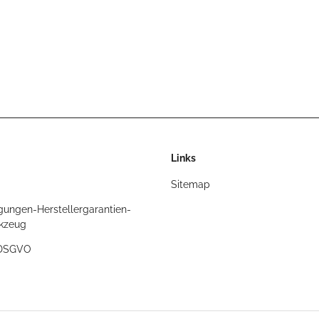
Links
Sitemap
gungen-Herstellergarantien-
rkzeug
/DSGVO