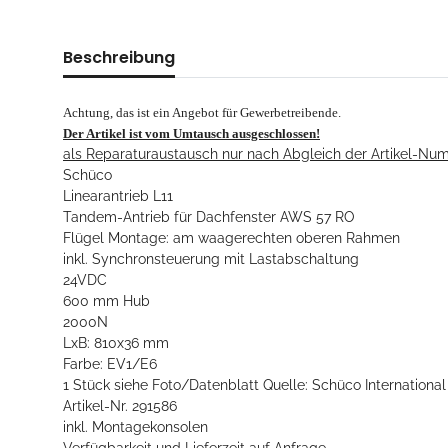
Beschreibung
Achtung, das ist ein Angebot für Gewerbetreibende.
Der Artikel ist vom Umtausch ausgeschlossen!
als Reparaturaustausch nur nach Abgleich der Artikel-N
Schüco
Linearantrieb L11
Tandem-Antrieb für Dachfenster AWS 57 RO
Flügel Montage: am waagerechten oberen Rahmen
inkl. Synchronsteuerung mit Lastabschaltung
24VDC
600 mm Hub
2000N
LxB: 810x36 mm
Farbe: EV1/E6
1 Stück siehe Foto/Datenblatt Quelle: Schüco International
Artikel-Nr. 291586
inkl. Montagekonsolen
Verfügbarkeit und Lieferzeit auf Anfrage