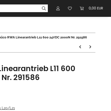
0,00 EUR
hüco RWA Linearantrieb L11 600 24VDC 2000N Nr. 291586
nearantrieb L11 600
Nr. 291586
1 L20/L21