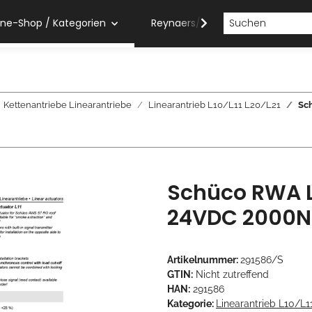
ine-Shop / Kategorien
Reynaers/Sobinco Verarbeiter
Kettenantriebe Linearantriebe
Linearantrieb L10/L11 L20/L21
Sc
Schüco RWA Li
24VDC 2000N 
Artikelnummer:
291586/S
GTIN:
Nicht zutreffend
HAN:
291586
Kategorie:
Linearantrieb L10/L1