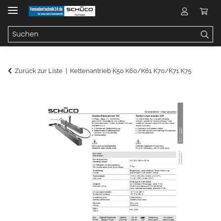
Zurück zur Liste
Kettenantrieb K50 K60/K61 K70/K71 K75