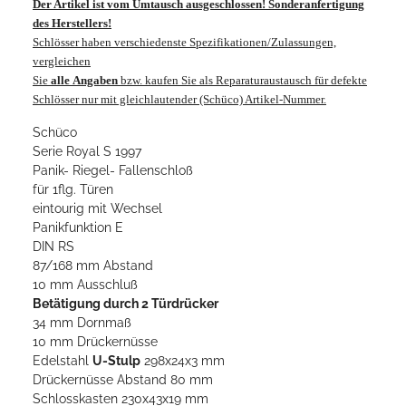
Der Artikel ist vom Umtausch ausgeschlossen! Sonderanfertigung
des Herstellers!
Schlösser haben verschiedenste Spezifikationen/Zulassungen,
vergleichen
Sie
alle
Angaben
bzw. kaufen Sie als Reparaturaustausch für defekte
Schlösser nur mit gleichlautender (Schüco) Artikel-Nummer.
Schüco
Serie Royal S 1997
Panik- Riegel- Fallenschloß
für 1flg. Türen
eintourig mit Wechsel
Panikfunktion E
DIN RS
87/168 mm Abstand
10 mm Ausschluß
Betätigung durch 2 Türdrücker
34 mm Dornmaß
10 mm Drückernüsse
Edelstahl
U-Stulp
298x24x3 mm
Drückernüsse Abstand 80 mm
Schlosskasten 230x43x19 mm