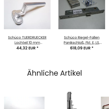
Schüco TUERDRUECKER
Schüco Riegel-Fallen
Lochteil 10 mm
Panikschloß, Fkt. E, LS,
Hochhaltefeder Alu natur
44,32 EUR
*
88/167Abstand, 34/10
618,09 EUR
*
Rosette:70x32,5x14
Ähnliche Artikel