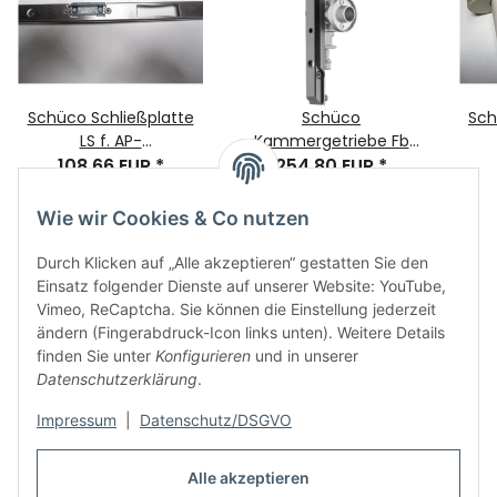
Schüco Schließplatte
Schüco
Sch
LS f. AP-
Kammergetriebe Fb
Schwenkhaken-
108,66 EUR
*
23mm Flächenbündig
254,80 EUR
*
An
Bolzenschloß, 1teilig, U-
castr., Nr. 219603
L
Stulp, Nr. 211617
Wie wir Cookies & Co nutzen
Durch Klicken auf „Alle akzeptieren“ gestatten Sie den
Einsatz folgender Dienste auf unserer Website: YouTube,
Vimeo, ReCaptcha. Sie können die Einstellung jederzeit
ändern (Fingerabdruck-Icon links unten). Weitere Details
finden Sie unter
Konfigurieren
und in unserer
Informationen
Datenschutzerklärung
.
Impressum
|
Datenschutz/DSGVO
Rechtliches
Alle akzeptieren
Links