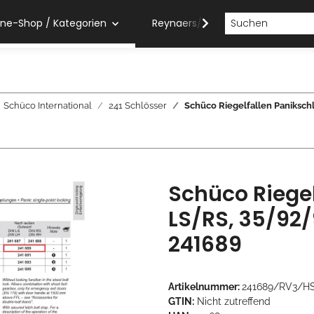
ine-Shop / Kategorien
Reynaers/Sobinco Verarbeiter
Schüco International
241 Schlösser
Schüco Riegelfallen Paniksc
Schüco Riegel
LS/RS, 35/92
241689
Artikelnummer:
241689/RV3/H
GTIN:
Nicht zutreffend