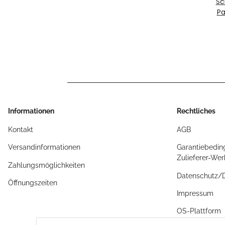
Sc
Pa
E 35/92/9 F270x24
Informationen
Rechtliches
Kontakt
AGB
Versandinformationen
Garantiebedin
Zulieferer-We
Zahlungsmöglichkeiten
Datenschutz
Öffnungszeiten
Impressum
OS-Plattform