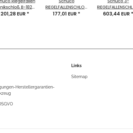
hüco Riegelfallen
Schüco
Schüco 3-
nikschloß B-1827
RIEGELFALLENSCHLOSS
RIEGELFALLENSCH
201,28 EUR
*
RS/LS 29/92/10
177,01 EUR
*
DIN RS, 28/97/10 
603,44 EUR
Hauptschloß
U245x24 Nr. 211158
8019 Nr.211236
Links
Sitemap
gungen-Herstellergarantien-
rkzeug
/DSGVO