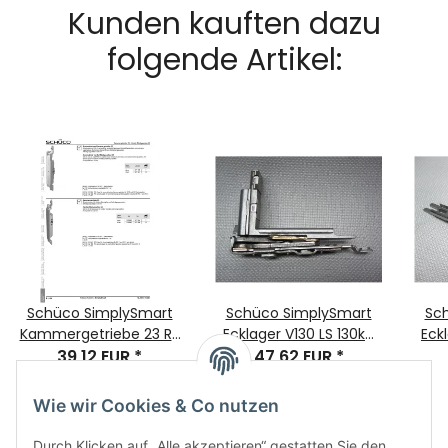
Kunden kauften dazu
folgende Artikel:
Schüco SimplySmart
Schüco SimplySmart
Sc
Kammergetriebe 23 RS
Ecklager V130 LS 130kg
Eck
Nr. 277034 VE=1
39,12 EUR
*
47,62 EUR
Beschlag
*
Wie wir Cookies & Co nutzen
Durch Klicken auf „Alle akzeptieren“ gestatten Sie den