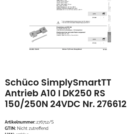
Schüco SimplySmartTT
Antrieb A10 I DK250 RS
150/250N 24VDC Nr. 276612
Artikelnummer:
276712/S
GTIN:
Nicht zutreffend