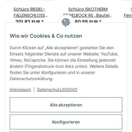
Schüco RIEGEL-
Schüco ISKOTHERM
FALLENSCHLOSS
RIEGELBOCK RS , Bauteil-
Fens
28/72/10 F155x24x3mm
201,82 EUR
*
60,55 EUR
Nr. 217642
*
K
211029
Wie wir Cookies & Co nutzen
Durch Klicken auf „Alle akzeptieren“ gestatten Sie den
Einsatz folgender Dienste auf unserer Website: YouTube,
Vimeo, ReCaptcha. Sie können die Einstellung jederzeit
ändern (Fingerabdruck-Icon links unten). Weitere Details
finden Sie unter
Konfigurieren
und in unserer
Informationen
Datenschutzerklärung
.
Impressum
|
Datenschutz/DSGVO
Rechtliches
Alle akzeptieren
Links
Konfigurieren
Vertrag widerrufen