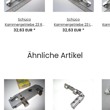
Schüco
Schüco
Kammergetriebe 23 RS
Kammergetriebe 23 LS
Kam
A, Artikelnummer:
32,63 EUR
*
A, Artikelnummer:
32,63 EUR
*
A ,
243034/223286/275036
243033/223285/275035
Ähnliche Artikel