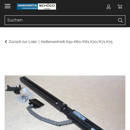
Zurück zur Liste
Kettenantrieb K50 K60/K61 K70/K71 K75