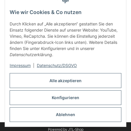
F270x28x3, Nr. 211457
72,6x31,5x7mm
Wie wir Cookies & Co nutzen
Durch Klicken auf „Alle akzeptieren“ gestatten Sie den
Einsatz folgender Dienste auf unserer Website: YouTube,
Vimeo, ReCaptcha. Sie können die Einstellung jederzeit
ändern (Fingerabdruck-Icon links unten). Weitere Details
finden Sie unter
Konfigurieren
und in unserer
Informationen
Datenschutzerklärung
.
Impressum
|
Datenschutz/DSGVO
Rechtliches
Alle akzeptieren
Links
Konfigurieren
Vertrag widerrufen
Ablehnen
* Alle Preise inkl. gesetzlicher USt., zzgl.
Versand
Powered by
JTL-Shop