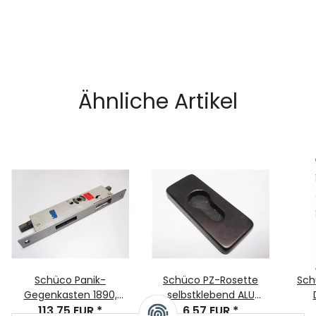
Ähnliche Artikel
Schüco Panik-
Schüco PZ-Rosette
Sch
Gegenkasten 1890,
selbstklebend ALU
38Dorn, 9Nuss, RA:M8
113,75 EUR
*
bronze elox. eckig
6,57 EUR
*
F24