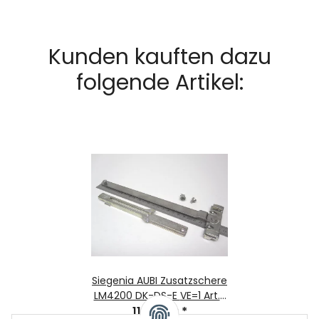
Kunden kauften dazu
folgende Artikel:
Siegenia AUBI Zusatzschere
LM4200 DK-DS-E VE=1 Art.-
11,19 EUR
Nr. 857076
*