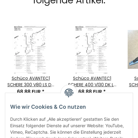
folgende Artikel:
Schüco AVANTEC1
Schüco AVANTEC1
S
SCHERE 300 V80 LS DK
SCHERE 400 V130 DK LS
SCH
Bauteil-Nr.243011 VE=1
68,88 EUR
*
Bauteil-Nr.243013 VE=1
68,88 EUR
*
Bau
Wie wir Cookies & Co nutzen
Durch Klicken auf „Alle akzeptieren“ gestatten Sie den
Einsatz folgender Dienste auf unserer Website: YouTube,
Vimeo, ReCaptcha. Sie können die Einstellung jederzeit