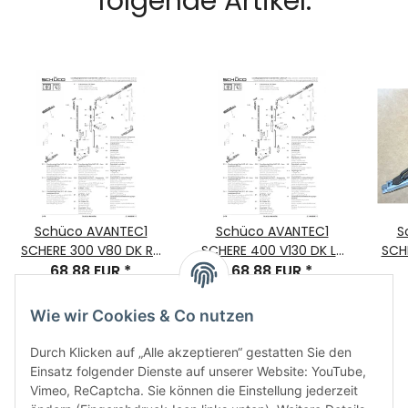
folgende Artikel:
Schüco AVANTEC1
Schüco AVANTEC1
S
SCHERE 300 V80 DK RS
SCHERE 400 V130 DK LS
SCH
Bauteil-Nr. 243012 VE=1
68,88 EUR
*
Bauteil-Nr.243013 VE=1
68,88 EUR
*
Bau
Wie wir Cookies & Co nutzen
Durch Klicken auf „Alle akzeptieren“ gestatten Sie den
Einsatz folgender Dienste auf unserer Website: YouTube,
Vimeo, ReCaptcha. Sie können die Einstellung jederzeit