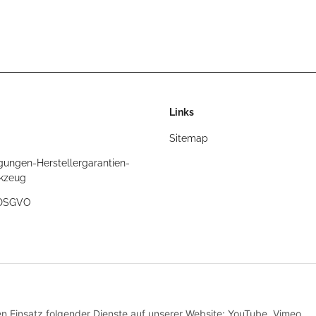
Links
Sitemap
gungen-Herstellergarantien-
rkzeug
/DSGVO
t
den Einsatz folgender Dienste auf unserer Website: YouTube, Vimeo,