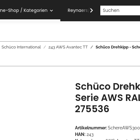
ine-Shop / Kategorien
Reynaers/Sobinco Verarbeiter
Schüco International
243 AWS Avantec TT
Schüco Drehkipp - Sch
Schüco Drehk
Serie AWS RAL
275536
Artikelnummer:
SchereAWS30
HAN:
243