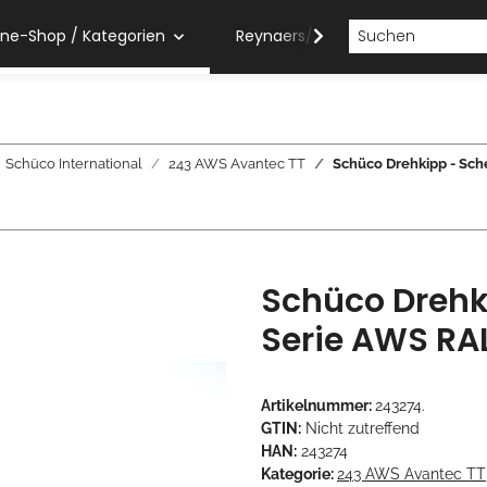
ine-Shop / Kategorien
Reynaers/Sobinco Verarbeiter
Schüco International
243 AWS Avantec TT
Schüco Drehkipp - Sch
Schüco Drehk
Serie AWS RAL
Artikelnummer:
243274.
GTIN:
Nicht zutreffend
HAN:
243274
Kategorie:
243 AWS Avantec TT