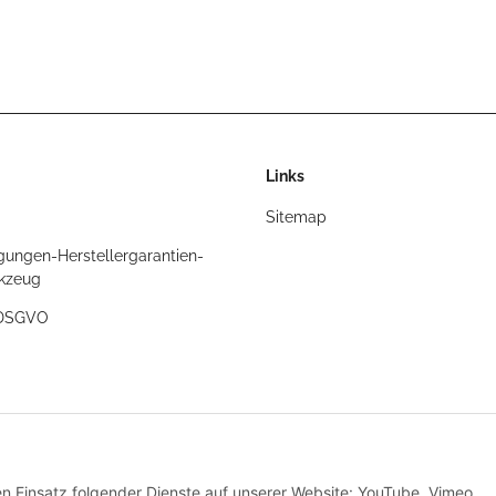
Links
Sitemap
gungen-Herstellergarantien-
rkzeug
/DSGVO
t
den Einsatz folgender Dienste auf unserer Website: YouTube, Vimeo,